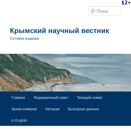
Поис
Крымский научный вестник
Сетевое издание
Главное меню
Главная
Редакционный совет
Текущий номер
Перейти к основному содержимому
Архив номеров
Авторам
Выходные данные
in English