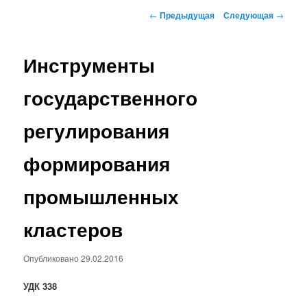
Навигация по записям
←
Предыдущая
Следующая
→
Инструменты
государственного
регулирования
формирования
промышленных
кластеров
Опубликовано
29.02.2016
УДК 338