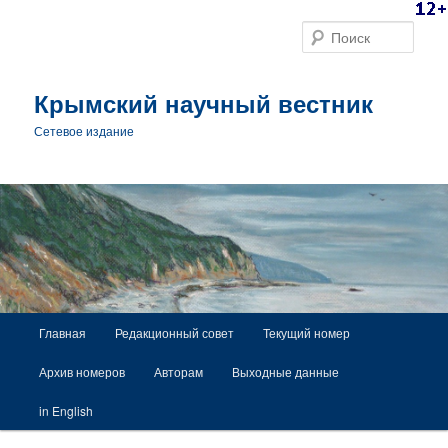
Поис
Крымский научный вестник
Сетевое издание
Главное меню
Главная
Редакционный совет
Текущий номер
Перейти к основному содержимому
Архив номеров
Авторам
Выходные данные
in English