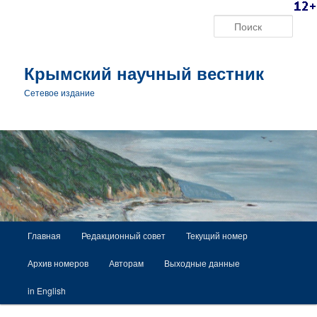
Поис
Крымский научный вестник
Сетевое издание
Главное меню
Главная
Редакционный совет
Текущий номер
Перейти к основному содержимому
Архив номеров
Авторам
Выходные данные
in English