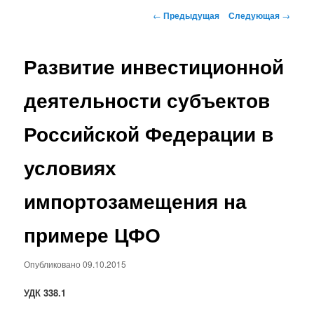
Навигация по записям
←
Предыдущая
Следующая
→
Развитие инвестиционной
деятельности субъектов
Российской Федерации в
условиях
импортозамещения на
примере ЦФО
Опубликовано
09.10.2015
УДК 338.1