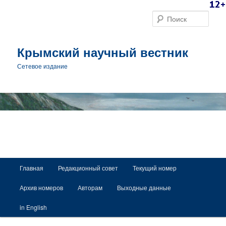
Поис
Крымский научный вестник
Сетевое издание
Главное меню
Главная
Редакционный совет
Текущий номер
Перейти к основному содержимому
Архив номеров
Авторам
Выходные данные
in English