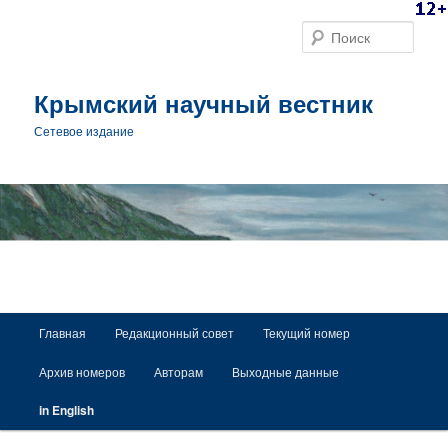
Поис
Крымский научный вестник
Сетевое издание
Главное меню
Главная
Редакционный совет
Текущий номер
Перейти к основному содержимому
Архив номеров
Авторам
Выходные данные
in English