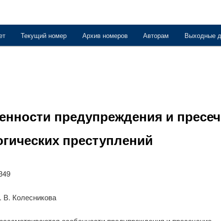
ет
Текущий номер
Архив номеров
Авторам
Выходные 
держимому
енности предупреждения и пресе
огических преступлений
349
 В. Колесникова
 рассматриваются особенности предупреждения и пресечение