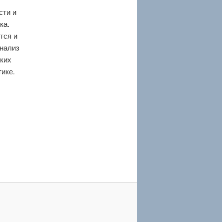
сти и
ка.
тся и
анализ
ких
ике.