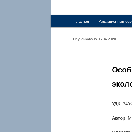
Главное меню
Главная
Редакционный сов
Перейти к основному со
Опубликовано
05.04.2020
Особ
экол
УДК:
340:
Автор:
М.
В работе