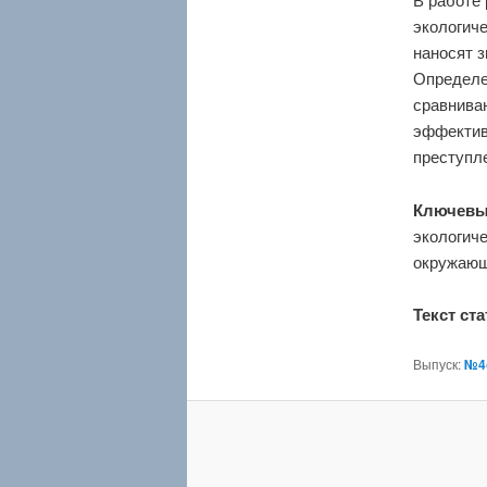
экологиче
наносят 
Определе
сравнива
эффектив
преступл
Ключевы
экологиче
окружающ
Текст ст
Выпуск:
№4(