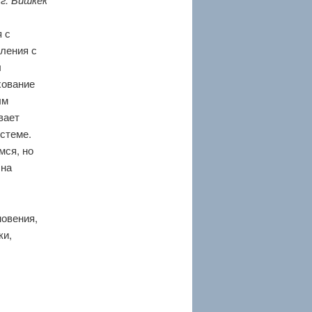
 с
ления с
ы
хование
ым
вает
стеме.
мся, но
 на
новения,
ки,