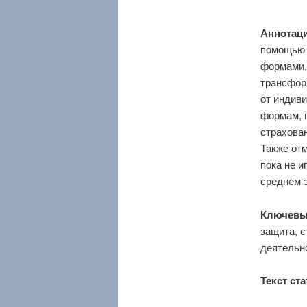
Аннотаци
помощью 
формами,
трансформ
от индив
формам, 
страхова
Также от
пока не и
среднем э
Ключевы
защита, с
деятельн
Текст ста