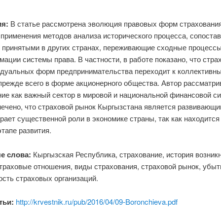
я:
В статье рассмотрена эволюция правовых форм страхования
применения методов анализа исторического процесса, сопостав
 принятыми в других странах, переживающие сходные процесс
ации системы права. В частности, в работе показано, что стра
идуальных форм предпринимательства переходит к коллективн
прежде всего в форме акционерного общества. Автор рассматри
ние как важный сектор в мировой и национальной финансовой си
мечено, что страховой рынок Кыргызстана является развивающи
грает существенной роли в экономике страны, так как находится
тапе развития.
е слова:
Кыргызская Республика, страхование, история возник
траховые отношения, виды страхования, страховой рынок, убыт
ость страховых организаций.
тьи:
http://krvestnik.ru/pub/2016/04/09-Boronchieva.pdf