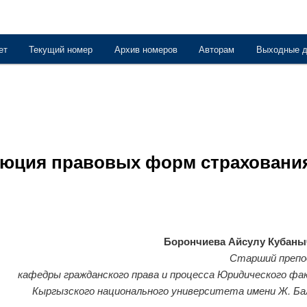
ет
Текущий номер
Архив номеров
Авторам
Выходные 
держимому
юция правовых форм страховани
Борончиева Айсулу Кубаны
Старший препо
кафедры гражданского права и процесса Юридического ф
Кыргызского национального университета имени Ж. Ба