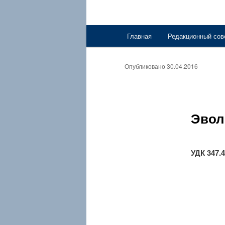
Главное меню
Главная
Редакционный сов
Перейти к основному со
Опубликовано
30.04.2016
Эвол
УДК 347.4