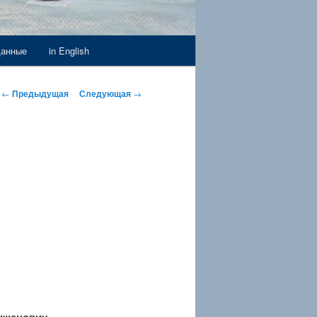
данные
in English
Навигация по записям
←
Предыдущая
Следующая
→