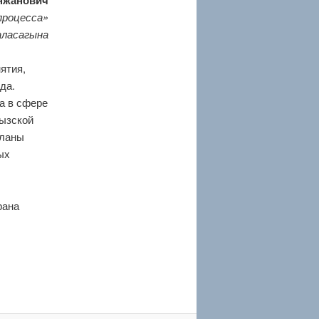
нжанович
процесса»
аласагына
ятия,
да.
а в сфере
гызской
еланы
ых
рана