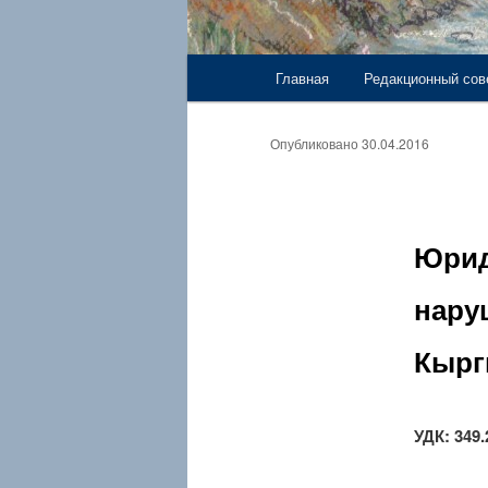
Главное меню
Главная
Редакционный сов
Перейти к основному со
Опубликовано
30.04.2016
Юрид
нару
Кырг
УДК: 349.