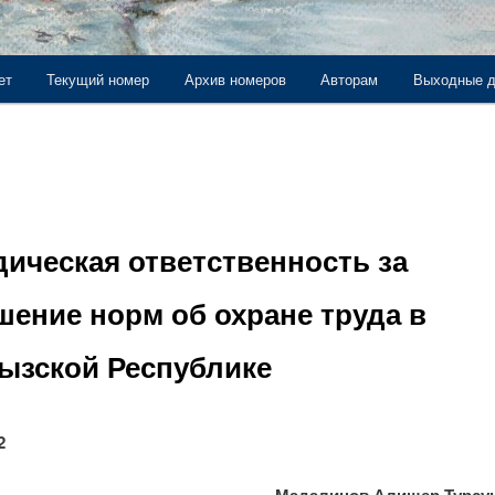
ет
Текущий номер
Архив номеров
Авторам
Выходные 
держимому
ическая ответственность за
шение норм об охране труда в
ызской Республике
2