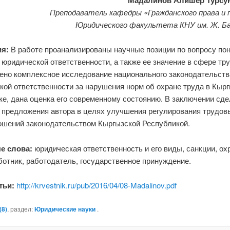
Мадалинов Алишер Турсу
Преподаватель кафедры «Гражданского права и 
Юридического факультета КНУ им. Ж. Б
я:
В работе проанализированы научные позиции по вопросу пон
юридической ответственности, а также ее значение в сфере тру
ено комплексное исследование национального законодательств
кой ответственности за нарушения норм об охране труда в Кыр
ке, дана оценка его современному состоянию. В заключении сд
 предложения автора в целях улучшения регулирования трудов
ошений законодательством Кыргызской Республикой.
е слова:
юридическая ответственность и его виды, санкции, ох
ботник, работодатель, государственное принуждение.
тьи:
http://krvestnik.ru/pub/2016/04/08-Madalinov.pdf
8)
, раздел:
Юридические науки
.