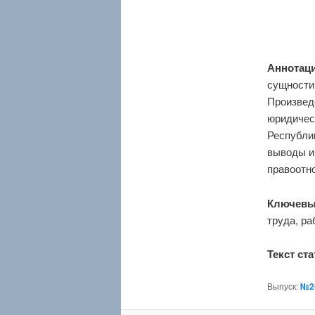
Аннотаци
сущности 
Произвед
юридичес
Республи
выводы и
правоотн
Ключевы
труда, ра
Текст ста
Выпуск:
№2(