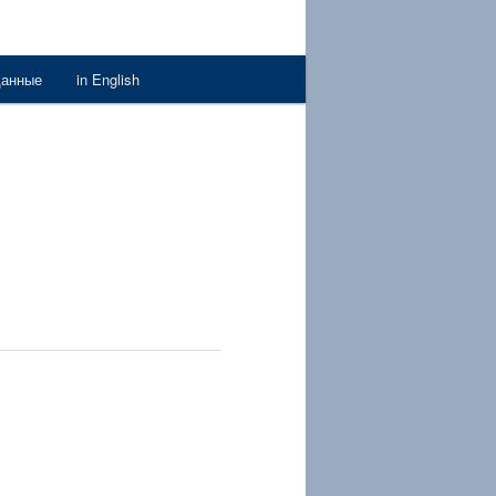
данные
in English