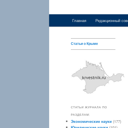
Главное меню
Главная
Редакционный сов
Перейти к основному со
---------------------------------------
Статьи о Крыме
---------------------------------------
СТАТЬИ ЖУРНАЛА ПО
РАЗДЕЛАМ:
Экономические науки
(177)
Юридические науки
(101)