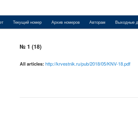
ет
Текущий номер
Архив номеров
Авторам
Выходные 
держимому
№ 1 (18)
All articles:
http://krvestnik.ru/pub/2018/05/KNV-18.pdf