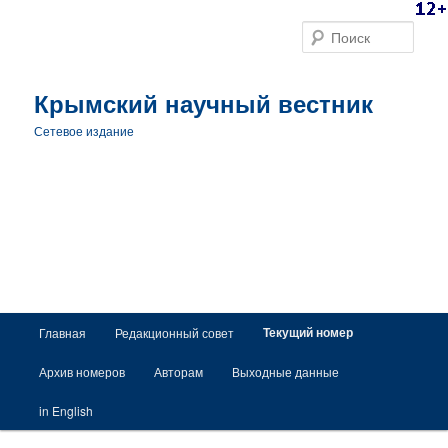
Поис
Крымский научный вестник
Сетевое издание
Главное меню
Текущий номер
Главная
Редакционный совет
Перейти к основному содержимому
Перейти к дополнительному содержимому
Архив номеров
Авторам
Выходные данные
in English